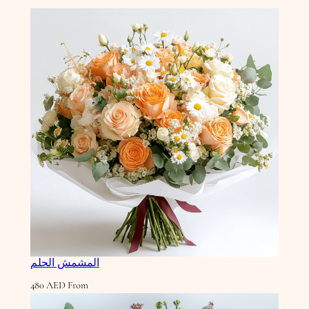
a
f
f
r
o
n
D
a
w
n
المشمش الحلم
480
AED
From