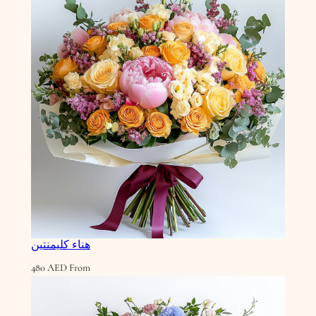
هناء كليمنتين
480
AED
From