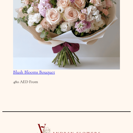
Blush Blooms Bouquet
480
AED
From