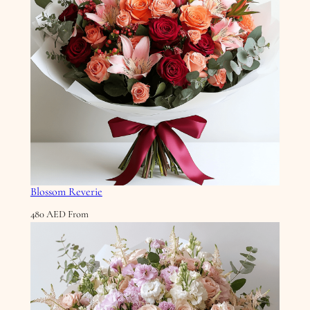
Blossom Reverie
480
AED
From